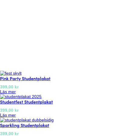
Pink Party Studentplakat
399,00
kr
:
Läs mer
P
Studentfest Studentplakat
i
n
399,00
kr
k
:
Läs mer
P
S
a
Sparkling Studentplakat
t
r
u
t
399,00
kr
d
y