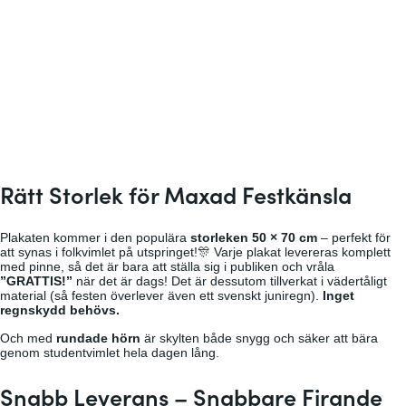
Rätt Storlek för Maxad Festkänsla
Plakaten kommer i den populära
storleken 50 × 70 cm
– perfekt för
att synas i folkvimlet på utspringet!🎊 Varje plakat levereras komplett
med pinne, så det är bara att ställa sig i publiken och vråla
”GRATTIS!”
när det är dags! Det är dessutom tillverkat i väder­tåligt
material (så festen överlever även ett svenskt juniregn).
Inget
regnskydd behövs.
Och med
rundade hörn
är skylten både snygg och säker att bära
genom student­vimlet hela dagen lång.
Snabb Leverans – Snabbare Firande