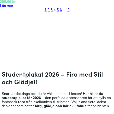
p
399,00
kr
ä
t
t
l
:
Läs mer
r
e
p
a
L
1
2
3
4
5
6
…
9
n
r
l
k
u
l
S
a
a
g
j
t
k
t
n
u
u
a
S
s
d
t
t
S
e
u
t
n
d
u
t
e
d
p
n
e
l
t
n
a
p
t
k
l
p
a
a
l
t
k
a
a
k
Studentplakat 2026 – Fira med Stil
t
a
och Glädje!!
t
Snart är det dags och du är välkommen till festen! Här hittar du
studentplakat för 2026
– den perfekta accessoaren för att hylla en
fantastisk resa från skolbänken till friheten! Välj bland flera läckra
designer som sätter
färg, glädje och kärlek i fokus
för studenten.