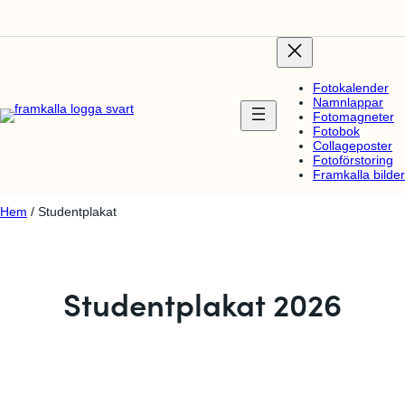
Fotokalender
Namnlappar
Fotomagneter
Fotobok
Collageposter
Fotoförstoring
Framkalla bilder
Hem
/ Studentplakat
Studentplakat 2026