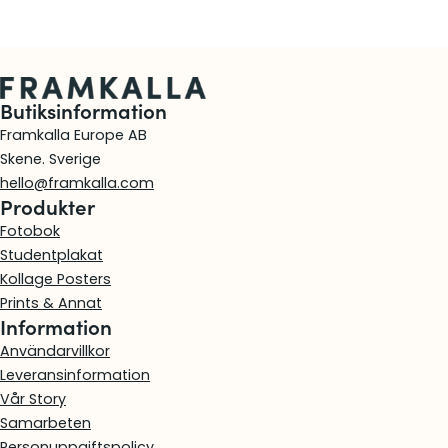
s
e
l
&
F
Butiksinformation
e
Framkalla Europe AB
s
Skene. Sverige
t
hello@framkalla.com
p
Produkter
r
Fotobok
o
Studentplakat
g
Kollage Posters
r
Prints & Annat
a
Information
m
Användarvillkor
Leveransinformation
Vår Story
Samarbeten
Personuppgiftspolicy