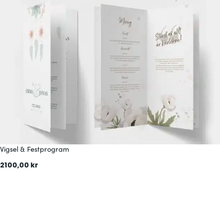
Vigsel & Festprogram
2100,00
kr
:
Läs mer
V
i
g