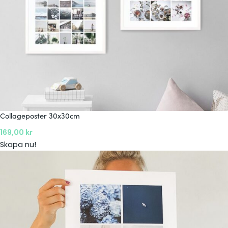
Collageposter 30x30cm
169,00
kr
:
Skapa nu!
C
o
l
l
a
g