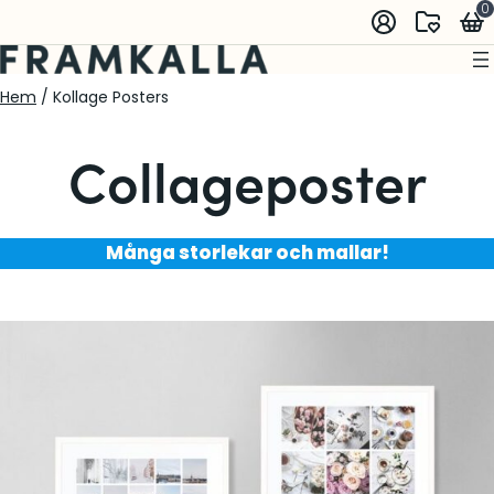
0
Hem
/ Kollage Posters
Collageposter
Många storlekar och mallar!