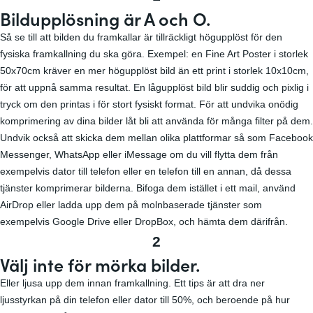
Bildupplösning är A och O.
Så se till att bilden du framkallar är tillräckligt högupplöst för den
fysiska framkallning du ska göra. Exempel: en Fine Art Poster i storlek
50x70cm kräver en mer högupplöst bild än ett print i storlek 10x10cm,
för att uppnå samma resultat. En lågupplöst bild blir suddig och pixlig i
tryck om den printas i för stort fysiskt format. För att undvika onödig
komprimering av dina bilder låt bli att använda för många filter på dem.
Undvik också att skicka dem mellan olika plattformar så som Facebook
Messenger, WhatsApp eller iMessage om du vill flytta dem från
exempelvis dator till telefon eller en telefon till en annan, då dessa
tjänster komprimerar bilderna. Bifoga dem istället i ett mail, använd
AirDrop eller ladda upp dem på molnbaserade tjänster som
exempelvis Google Drive eller DropBox, och hämta dem därifrån.
2
Välj inte för mörka bilder.
Eller ljusa upp dem innan framkallning. Ett tips är att dra ner
ljusstyrkan på din telefon eller dator till 50%, och beroende på hur