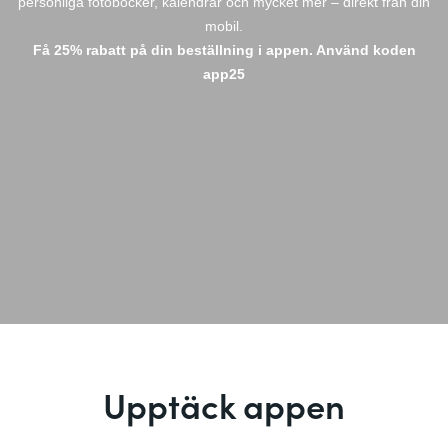
personliga fotoböcker, kalendrar och mycket mer – direkt från din
mobil.
Få 25% rabatt på din beställning i appen. Använd koden
app25
Upptäck appen