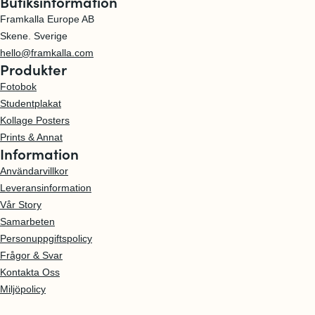
Butiksinformation
n
F
.
e
Framkalla Europe AB
i
5
P
Skene. Sverige
n
×
r
hello@framkalla.com
l
1
Produkter
i
å
7
n
Fotobok
d
.
t
Studentplakat
a
5
s
Kollage Posters
i
.
1
Prints & Annat
n
F
Information
0
g
i
×
Användarvillkor
å
n
1
Leveransinformation
r
l
2
Vår Story
å
.
Samarbeten
d
5
Personuppgiftspolicy
a
.
Frågor & Svar
i
F
Kontakta Oss
n
i
Miljöpolicy
g
n