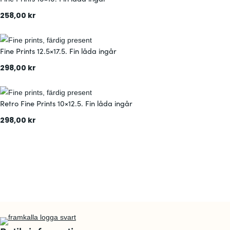
258,00
kr
:
Läs mer
F
Fine Prints 12.5×17.5. Fin låda ingår
i
n
298,00
kr
e
:
Läs mer
P
F
r
Retro Fine Prints 10×12.5. Fin låda ingår
i
i
n
298,00
kr
n
e
:
Läs mer
t
P
R
s
r
e
1
i
t
0
n
r
×
t
o
1
s
F
0
1
i
.
2