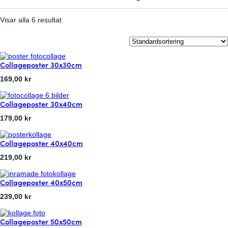
Visar alla 6 resultat
Collageposter 30x30cm
169,00
kr
:
Läs mer
C
Collageposter 30x40cm
o
l
179,00
kr
l
:
Läs mer
a
C
g
Collageposter 40x40cm
o
e
l
p
219,00
kr
l
o
:
Läs mer
a
s
C
g
t
Collageposter 40x50cm
o
e
e
l
p
r
239,00
kr
l
o
3
:
Läs mer
a
s
0
C
g
t
x
Collageposter 50x50cm
o
e
e
3