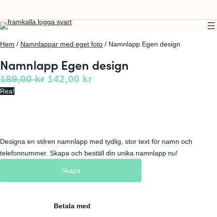
Hem
/
Namnlappar med eget foto
/ Namnlapp Egen design
Namnlapp Egen design
D
D
189,00
kr
142,00
kr
Rea!
e
e
t
t
u
n
r
u
Designa en stilren namnlapp med tydlig, stor text för namn och
s
v
telefonnummer. Skapa och beställ din unika namnlapp nu!
p
a
Skapa
r
r
u
a
Betala med
n
n