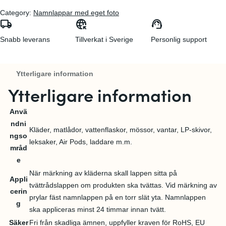
g
d
Category:
Namnlappar med eget foto
l
e
local_shipping
captive_portal
support_agent
i
p
Snabb leverans
Tillverkat i Sverige
Personlig support
g
r
a
i
Ytterligare information
p
s
Ytterligare information
r
e
i
t
Anvä
ndni
s
ä
Kläder, matlådor, vattenflaskor, mössor, vantar, LP-skivor,
ngso
e
r
leksaker, Air Pods, laddare m.m.
mråd
t
:
e
v
1
När märkning av kläderna skall lappen sitta på
Appli
tvättrådslappen om produkten ska tvättas. Vid märkning av
a
4
cerin
prylar fäst namnlappen på en torr slät yta. Namnlappen
r
2
g
ska appliceras minst 24 timmar innan tvätt.
:
,
Säker
Fri från skadliga ämnen, uppfyller kraven för RoHS, EU