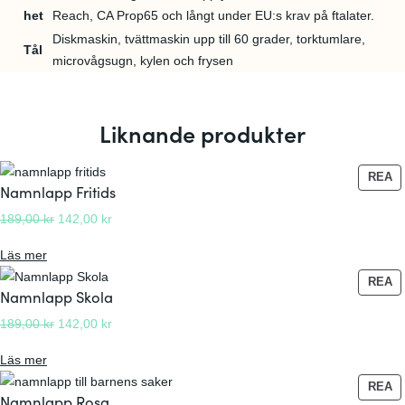
1
0
het
Reach, CA Prop65 och långt under EU:s krav på ftalater.
8
0
Diskmaskin, tvättmaskin upp till 60 grader, torktumlare,
Tål
microvågsugn, kylen och frysen
9
,
k
0
r
Liknande produkter
0
.
P
REA
Namnlapp Fritids
R
k
O
D
D
189,00
kr
142,00
kr
r
D
e
e
U
:
Läs mer
.
t
t
K
N
P
u
n
REA
T
Namnlapp Skola
a
R
r
u
E
m
O
D
D
189,00
kr
142,00
kr
s
v
R
D
n
e
e
p
a
P
U
:
Läs mer
l
t
t
Å
r
r
K
N
a
R
P
u
n
REA
u
a
T
Namnlapp Rosa
a
E
R