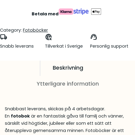
Betala med
Category:
Fotoböcker
local_shipping
captive_portal
support_agent
Snabb leverans
Tillverkat i Sverige
Personlig support
Beskrivning
Ytterligare information
Snabbast leverans, skickas på 4 arbetsdagar.
En
fotobok
är en fantastisk gåva till familj och vänner,
särskilt vid högtider, jubileer eller som ett sätt att
återuppleva gemensamma minnen. Fotoböcker är ett