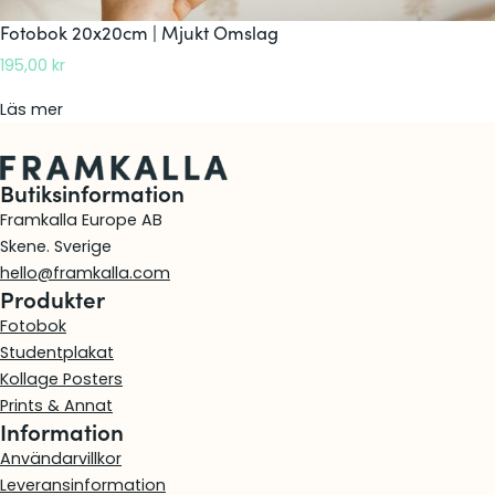
å
Fotobok 20x20cm | Mjukt Omslag
r
195,00
kr
t
O
:
Läs mer
m
F
s
o
l
Butiksinformation
t
a
o
Framkalla Europe AB
g
b
Skene. Sverige
o
hello@framkalla.com
Produkter
k
2
Fotobok
0
Studentplakat
x
Kollage Posters
2
Prints & Annat
Information
0
c
Användarvillkor
m
Leveransinformation