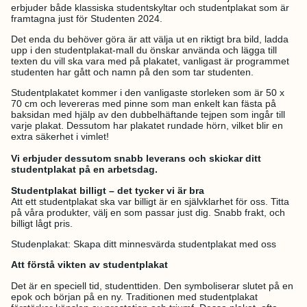
erbjuder både klassiska studentskyltar och studentplakat som är
framtagna just för Studenten 2024.
Det enda du behöver göra är att välja ut en riktigt bra bild, ladda
upp i den studentplakat-mall du önskar använda och lägga till
texten du vill ska vara med på plakatet, vanligast är programmet
studenten har gått och namn på den som tar studenten.
Studentplakatet kommer i den vanligaste storleken som är 50 x
70 cm och levereras med pinne som man enkelt kan fästa på
baksidan med hjälp av den dubbelhäftande tejpen som ingår till
varje plakat. Dessutom har plakatet rundade hörn, vilket blir en
extra säkerhet i vimlet!
Vi erbjuder dessutom snabb leverans och skickar ditt
studentplakat på en arbetsdag.
Studentplakat billigt – det tycker vi är bra
Att ett studentplakat ska var billigt är en självklarhet för oss. Titta
på våra produkter, välj en som passar just dig. Snabb frakt, och
billigt lågt pris.
Studenplakat: Skapa ditt minnesvärda studentplakat med oss
Att förstå vikten av studentplakat
Det är en speciell tid, studenttiden. Den symboliserar slutet på en
epok och början på en ny. Traditionen med studentplakat