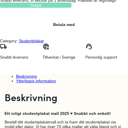
Snabb leverans, vi skickar på 1 arbetsdag. Plakatet är regntåligt!
Skapa
Betala med
Category:
Studentplakat
local_shipping
captive_portal
support_agent
Snabb leverans
Tillverkat i Sverige
Personlig support
Beskrivning
Ytterligare information
Beskrivning
Ett roligt studentplakat mall 2025 ♥ Snabbt och enkelt!
Beställ ditt studentplakatmall och ta fram ditt studentplakat via
mobil eller dator. Vi har över 70 olika mallar att välja bland och vi