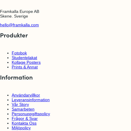
k
d
l
l
e
a
ö
Framkalla Europe AB
n
k
v
Skene. Sverige
t
a
S
p
t
t
hello@framkalla.com
l
u
a
Produkter
d
k
e
a
n
t
t
p
Fotobok
l
Studentplakat
a
Kollage Posters
k
Prints & Annat
a
Information
t
Användarvillkor
Leveransinformation
Vår Story
Samarbeten
Personuppgiftspolicy
Frågor & Svar
Kontakta Oss
Miljöpolicy