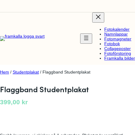
Fotokalender
Namnlappar
Fotomagneter
Fotobok
Collageposter
Fotoförstoring
Framkalla bilder
Hem
/
Studentplakat
/ Flaggband Studentplakat
Flaggband Studentplakat
399,00
kr