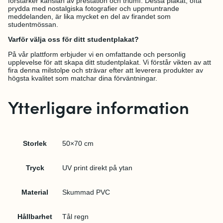
förstärker känslan av prestation och triumf. Dessa plakat, ofta
prydda med nostalgiska fotografier och uppmuntrande
meddelanden, är lika mycket en del av firandet som
studentmössan.
Varför välja oss för ditt studentplakat?
På vår plattform erbjuder vi en omfattande och personlig
upplevelse för att skapa ditt studentplakat. Vi förstår vikten av att
fira denna milstolpe och strävar efter att leverera produkter av
högsta kvalitet som matchar dina förväntningar.
Ytterligare information
Storlek
50×70 cm
Tryck
UV print direkt på ytan
Material
Skummad PVC
Hållbarhet
Tål regn