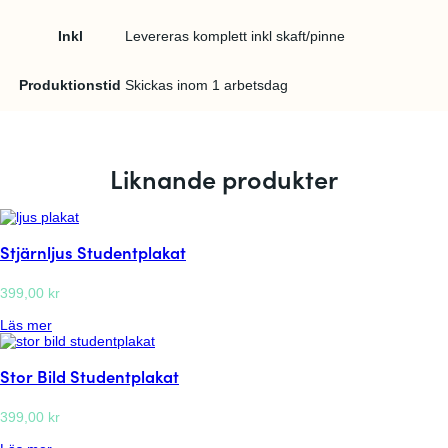
Inkl
Levereras komplett inkl skaft/pinne
Produktionstid
Skickas inom 1 arbetsdag
Liknande produkter
Stjärnljus Studentplakat
399,00
kr
:
Läs mer
S
t
Stor Bild Studentplakat
j
ä
r
399,00
kr
n
l