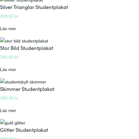
r
Silver Trianglar Studentplakat
t
399,00
kr
D
e
:
Läs mer
c
S
o
i
Stor Bild Studentplakat
S
l
t
399,00
kr
v
u
e
d
:
Läs mer
r
e
S
T
n
t
Skimmer Studentplakat
r
t
o
i
399,00
kr
p
r
a
l
B
n
:
Läs mer
a
i
g
S
k
l
l
k
Glitter Studentplakat
a
d
a
i
t
S