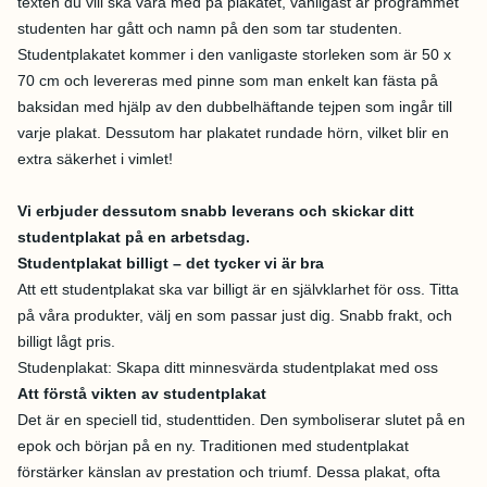
texten du vill ska vara med på plakatet, vanligast är programmet
studenten har gått och namn på den som tar studenten.
Studentplakatet kommer i den vanligaste storleken som är 50 x
70 cm och levereras med pinne som man enkelt kan fästa på
baksidan med hjälp av den dubbelhäftande tejpen som ingår till
varje plakat. Dessutom har plakatet rundade hörn, vilket blir en
extra säkerhet i vimlet!
Vi erbjuder dessutom snabb leverans och skickar ditt
studentplakat på en arbetsdag.
Studentplakat billigt – det tycker vi är bra
Att ett studentplakat ska var billigt är en självklarhet för oss. Titta
på våra produkter, välj en som passar just dig. Snabb frakt, och
billigt lågt pris.
Studenplakat: Skapa ditt minnesvärda studentplakat med oss
Att förstå vikten av studentplakat
Det är en speciell tid, studenttiden. Den symboliserar slutet på en
epok och början på en ny. Traditionen med studentplakat
förstärker känslan av prestation och triumf. Dessa plakat, ofta