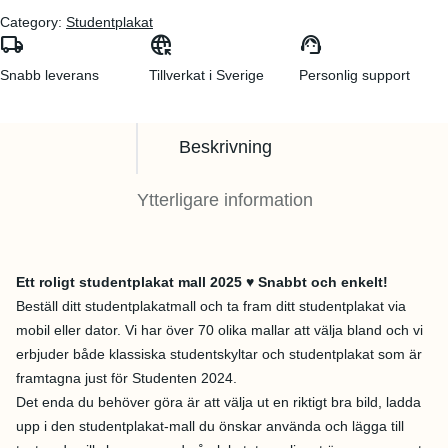
Category:
Studentplakat
local_shipping
captive_portal
support_agent
Snabb leverans
Tillverkat i Sverige
Personlig support
Beskrivning
Ytterligare information
Ett roligt studentplakat mall 2025 ♥ Snabbt och enkelt!
Beställ ditt studentplakatmall och ta fram ditt studentplakat via
mobil eller dator. Vi har över 70 olika mallar att välja bland och vi
erbjuder både klassiska studentskyltar och studentplakat som är
framtagna just för Studenten 2024.
Det enda du behöver göra är att välja ut en riktigt bra bild, ladda
upp i den studentplakat-mall du önskar använda och lägga till