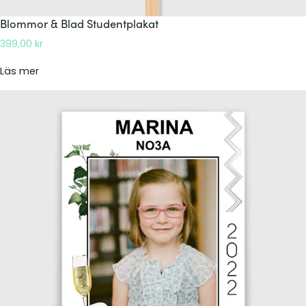
Blommor & Blad Studentplakat
399,00
kr
:
Läs mer
B
l
o
m
m
o
r
&
B
l
a
d
S
t