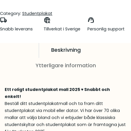
Category:
Studentplakat
local_shipping
captive_portal
support_agent
Snabb leverans
Tillverkat i Sverige
Personlig support
Beskrivning
Ytterligare information
Ett roligt studentplakat mall 2025 ♥ Snabbt och
enkelt!
Beställ ditt studentplakatmall och ta fram ditt
studentplakat via mobil eller dator. Vi har över 70 olika
mallar att välja bland och vi erbjuder både klassiska
studentskyltar och studentplakat som är framtagna just