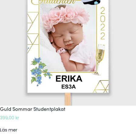
j
ö
r
k
S
t
u
d
e
n
t
p
l
a
k
Guld Sommar Studentplakat
a
399,00
kr
t
:
Läs mer