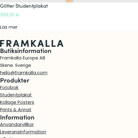
a
Glitter Studentplakat
k
399,00
kr
a
t
:
Läs mer
G
l
Butiksinformation
i
t
Framkalla Europe AB
t
Skene. Sverige
e
hello@framkalla.com
Produkter
r
S
Fotobok
t
Studentplakat
u
Kollage Posters
d
Prints & Annat
Information
e
n
Användarvillkor
t
Leveransinformation
p