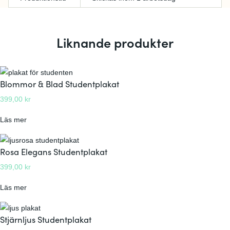
Liknande produkter
Blommor & Blad Studentplakat
399,00
kr
:
Läs mer
B
l
Rosa Elegans Studentplakat
o
399,00
kr
m
m
:
Läs mer
o
R
r
o
Stjärnljus Studentplakat
&
s
B