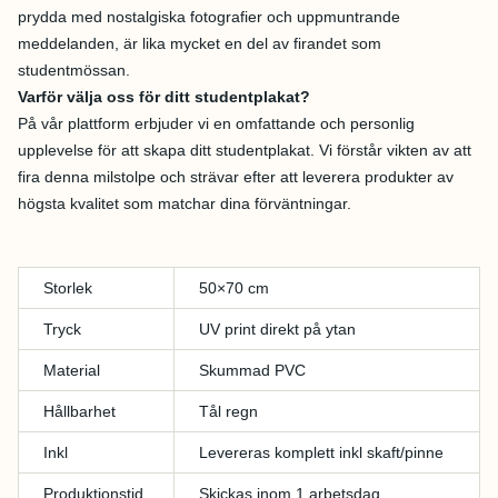
prydda med nostalgiska fotografier och uppmuntrande
meddelanden, är lika mycket en del av firandet som
studentmössan.
Varför välja oss för ditt studentplakat?
På vår plattform erbjuder vi en omfattande och personlig
upplevelse för att skapa ditt studentplakat. Vi förstår vikten av att
fira denna milstolpe och strävar efter att leverera produkter av
högsta kvalitet som matchar dina förväntningar.
Storlek
50×70 cm
Tryck
UV print direkt på ytan
Material
Skummad PVC
Hållbarhet
Tål regn
Inkl
Levereras komplett inkl skaft/pinne
Produktionstid
Skickas inom 1 arbetsdag