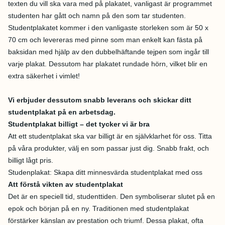
texten du vill ska vara med på plakatet, vanligast är programmet
studenten har gått och namn på den som tar studenten.
Studentplakatet kommer i den vanligaste storleken som är 50 x
70 cm och levereras med pinne som man enkelt kan fästa på
baksidan med hjälp av den dubbelhäftande tejpen som ingår till
varje plakat. Dessutom har plakatet rundade hörn, vilket blir en
extra säkerhet i vimlet!
Vi erbjuder dessutom snabb leverans och skickar ditt
studentplakat på en arbetsdag.
Studentplakat billigt – det tycker vi är bra
Att ett studentplakat ska var billigt är en självklarhet för oss. Titta
på våra produkter, välj en som passar just dig. Snabb frakt, och
billigt lågt pris.
Studenplakat: Skapa ditt minnesvärda studentplakat med oss
Att förstå vikten av studentplakat
Det är en speciell tid, studenttiden. Den symboliserar slutet på en
epok och början på en ny. Traditionen med studentplakat
förstärker känslan av prestation och triumf. Dessa plakat, ofta