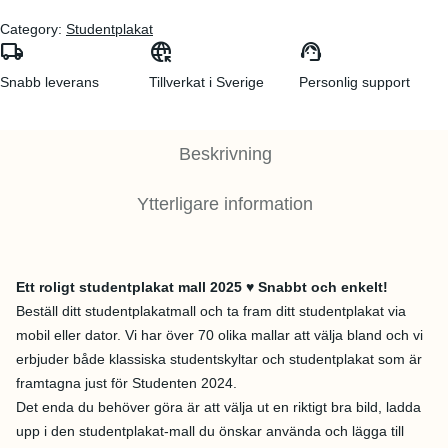
Category:
Studentplakat
local_shipping
captive_portal
support_agent
Snabb leverans
Tillverkat i Sverige
Personlig support
Beskrivning
Ytterligare information
Ett roligt studentplakat mall 2025 ♥ Snabbt och enkelt!
Beställ ditt studentplakatmall och ta fram ditt studentplakat via
mobil eller dator. Vi har över 70 olika mallar att välja bland och vi
erbjuder både klassiska studentskyltar och studentplakat som är
framtagna just för Studenten 2024.
Det enda du behöver göra är att välja ut en riktigt bra bild, ladda
upp i den studentplakat-mall du önskar använda och lägga till