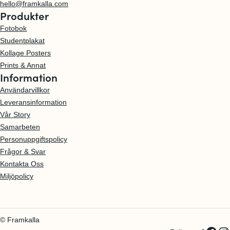
hello@framkalla.com
t
i
a
d
Produkter
p
c
t
e
Fotobok
l
k
n
Studentplakat
a
Z
t
Kollage Posters
k
a
p
Prints & Annat
a
c
l
Information
t
k
a
Användarvillkor
S
k
Leveransinformation
t
a
Vår Story
u
t
Samarbeten
d
Personuppgiftspolicy
e
Frågor & Svar
n
Kontakta Oss
t
Miljöpolicy
p
l
a
k
© Framkalla
a