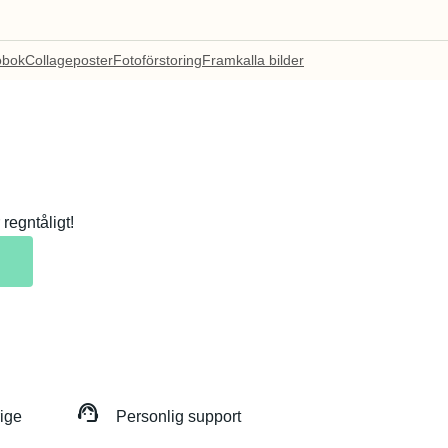
obok
Collageposter
Fotoförstoring
Framkalla bilder
regntåligt!
support_agent
rige
Personlig support