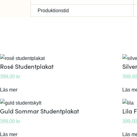
Produktionstid
Rosé Studentplakat
Silve
399,00
kr
399,0
:
Läs mer
Läs m
R
o
Guld Sommar Studentplakat
Lila 
s
399,00
kr
399,0
é
S
:
Läs mer
Läs m