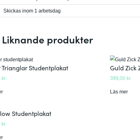
Skickas inom 1 arbetsdag
Liknande produkter
r Trianglar Studentplakat
Guld Zick 
0
kr
399,00
kr
:
:
er
Läs mer
S
G
i
u
Flow Studentplakat
l
l
0
kr
v
d
e
Z
:
er