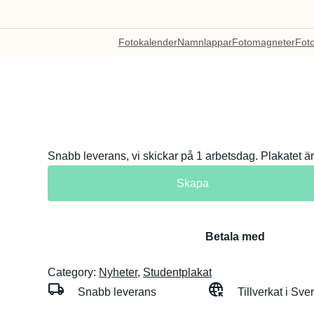
Fotokalender
Namnlappar
Fotomagneter
Fot
Snabb leverans, vi skickar på 1 arbetsdag. Plakatet är 
Skapa
Betala med
Category:
Nyheter
, 
Studentplakat
local_shipping
captive_portal
Snabb leverans
Tillverkat i Sve