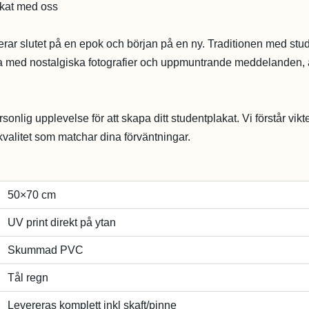
akat med oss
serar slutet på en epok och början på en ny. Traditionen med stu
dda med nostalgiska fotografier och uppmuntrande meddelanden, ä
onlig upplevelse för att skapa ditt studentplakat. Vi förstår vikt
 kvalitet som matchar dina förväntningar.
50×70 cm
UV print direkt på ytan
Skummad PVC
Tål regn
Levereras komplett inkl skaft/pinne