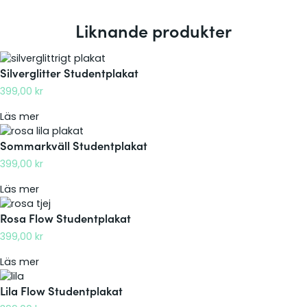
Liknande produkter
Silverglitter Studentplakat
399,00
kr
:
Läs mer
S
Sommarkväll Studentplakat
i
l
399,00
kr
v
e
:
Läs mer
r
S
Rosa Flow Studentplakat
g
o
l
m
399,00
kr
i
m
t
a
:
Läs mer
t
r
R
e
Lila Flow Studentplakat
k
o
r
v
s