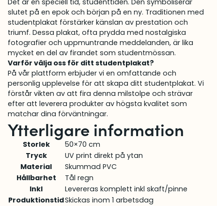
Det är en speciell tid, studenttiden. Den symboliserar
slutet på en epok och början på en ny. Traditionen med
studentplakat förstärker känslan av prestation och
triumf. Dessa plakat, ofta prydda med nostalgiska
fotografier och uppmuntrande meddelanden, är lika
mycket en del av firandet som studentmössan.
Varför välja oss för ditt studentplakat?
På vår plattform erbjuder vi en omfattande och
personlig upplevelse för att skapa ditt studentplakat. Vi
förstår vikten av att fira denna milstolpe och strävar
efter att leverera produkter av högsta kvalitet som
matchar dina förväntningar.
Ytterligare information
Storlek
50×70 cm
Tryck
UV print direkt på ytan
Material
Skummad PVC
Hållbarhet
Tål regn
Inkl
Levereras komplett inkl skaft/pinne
Produktionstid
Skickas inom 1 arbetsdag