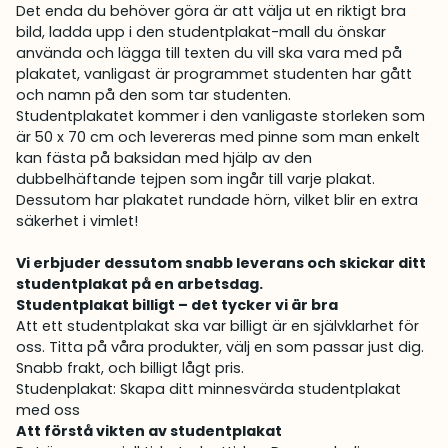
Det enda du behöver göra är att välja ut en riktigt bra
bild, ladda upp i den studentplakat-mall du önskar
använda och lägga till texten du vill ska vara med på
plakatet, vanligast är programmet studenten har gått
och namn på den som tar studenten.
Studentplakatet kommer i den vanligaste storleken som
är 50 x 70 cm och levereras med pinne som man enkelt
kan fästa på baksidan med hjälp av den
dubbelhäftande tejpen som ingår till varje plakat.
Dessutom har plakatet rundade hörn, vilket blir en extra
säkerhet i vimlet!
Vi erbjuder dessutom snabb leverans och skickar ditt
studentplakat på en arbetsdag.
Studentplakat billigt – det tycker vi är bra
Att ett studentplakat ska var billigt är en självklarhet för
oss. Titta på våra produkter, välj en som passar just dig.
Snabb frakt, och billigt lågt pris.
Studenplakat: Skapa ditt minnesvärda studentplakat
med oss
Att förstå vikten av studentplakat