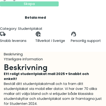
Skapa
Betala med
Category:
Studentplakat
local_shipping
captive_portal
support_agent
Snabb leverans
Tillverkat i Sverige
Personlig support
Beskrivning
Ytterligare information
Beskrivning
Ett roligt studentplakat mall 2025 ♥ Snabbt och
enkelt!
Beställ ditt studentplakatmall och ta fram ditt
studentplakat via mobil eller dator. Vi har över 70 olika
mallar att välja bland och vi erbjuder både klassiska
studentskyltar och studentplakat som är framtagna just
för Studenten 2024.