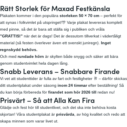
Rätt Storlek för Maxad Festkänsla
Plakaten kommer i den populära
storleken 50 × 70 cm
– perfekt för
att synas i folkvimlet på utspringet!🎊 Varje plakat levereras komplett
med pinne, så det är bara att ställa sig i publiken och vråla
”GRATTIS!”
när det är dags! Det är dessutom tillverkat i väder­tåligt
material (så festen överlever även ett svenskt juniregn).
Inget
regnskydd behövs.
Och med
rundade hörn
är skylten både snygg och säker att bära
genom student­vimlet hela dagen lång.
Snabb Leverans – Snabbare Firande
Vi vet att studenttider är fulla av fart och festligheter 🥂 – därför skickas
ditt studentplakat under säsong
inom 24 timmar
efter beställning! Så
du kan börja förbereda för
firandet som hör 2026 till
redan nu!
Prisvärt – Så att Alla Kan Fira
Glädje och fest hör till studentlivet, och det ska inte behöva kosta
skjortan! Våra studentplakat är
prisvärda
, av hög kvalitet och redo att
skapa minnen som varar livet ut.