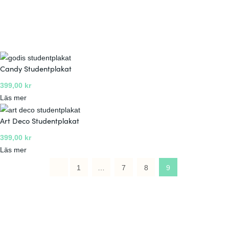
Candy Studentplakat
399,00
kr
:
Läs mer
C
Art Deco Studentplakat
a
n
399,00
kr
d
:
Läs mer
y
A
1
…
7
8
9
S
r
t
t
u
D
d
e
e
c