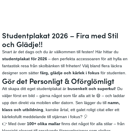
n
o
t
S
p
t
l
u
a
d
Studentplakat 2026 – Fira med Stil
k
e
och Glädje!!
a
n
t
Snart är det dags och du är välkommen till festen! Här hittar du
t
studentplakat för 2026
– den perfekta accessoaren för att hylla en
p
fantastisk resa från skolbänken till friheten! Välj bland flera läckra
l
designer som sätter
färg, glädje och kärlek i fokus
för studenten.
a
Gör det Personligt & Oförglömligt
k
a
Att skapa ditt eget studentplakat är
busenkelt och superkul
! Du
t
väljer först en bild – gärna något som får alla att le 😄 – och laddar
upp den direkt via mobilen eller datorn. Sen lägger du till
namn,
klass och utbildning
, kanske årtal, ett galet roligt citat eller ett
kärleksfullt meddelande till stjärnan i fokus? 🎈
👉 Med över
100+ olika mallar
finns det något för alla stilar – från
klassiskt elegant till sprakande färgexplosioner som skriker