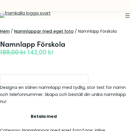
Hem
/
Namnlappar med eget foto
/ Namnlapp Förskola
Namnlapp Förskola
D
D
189,00
kr
142,00
kr
e
e
t
t
u
n
r
u
Designa en stilren namnlapp med tydlig, stor text för namn
och telefonnummer. Skapa och beställ din unika namnlapp
s
v
nu!
p
a
r
r
Betala med
u
a
n
n
Category:
Namnlappar med eget foto
Tags:
inline