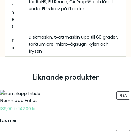
för RoHS, EU Reach, CA Prop65 och långt
r
under EU:s krav på ftalater.
h
e
t
Diskmaskin, tvättmaskin upp till 60 grader,
T
torktumlare, microvågsugn, kylen och
ål
frysen
Liknande produkter
P
REA
Namnlapp Fritids
R
O
D
D
189,00
kr
142,00
kr
D
e
e
:
U
Läs mer
t
t
K
N
u
n