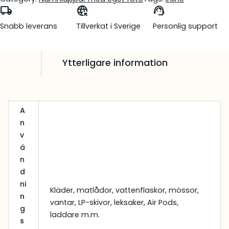
local_shipping
captive_portal
support_agent
g
d
Snabb leverans
Tillverkat i Sverige
Personlig support
l
e
i
p
g
r
Ytterligare information
a
i
p
s
r
e
A
i
t
n
v
s
ä
ä
e
r
n
t
:
d
v
1
ni
Kläder, matlådor, vattenflaskor, mössor,
n
a
4
vantar, LP-skivor, leksaker, Air Pods,
g
r
2
laddare m.m.
s