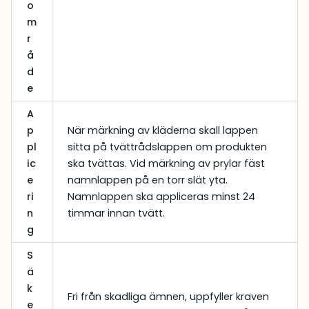
:
,
o
1
0
m
r
8
0
å
9
d
,
k
e
0
r
A
0
.
p
När märkning av kläderna skall lappen
pl
sitta på tvättrådslappen om produkten
k
ic
ska tvättas. Vid märkning av prylar fäst
e
namnlappen på en torr slät yta.
r
ri
Namnlappen ska appliceras minst 24
.
n
timmar innan tvätt.
g
S
ä
k
Fri från skadliga ämnen, uppfyller kraven
e