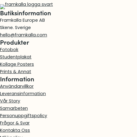
u
n
k
a
9
r
u
r
Butiksinformation
m
,
k
s
v
.
Framkalla Europe AB
n
0
r
p
a
Skene. Sverige
l
0
.
r
r
hello@framkalla.com
a
u
a
Produkter
p
k
n
n
Fotobok
p
r
g
d
Studentplakat
S
.
l
e
Kollage Posters
o
i
p
Prints & Annat
m
g
r
Information
m
a
i
Användarvillkor
a
p
s
Leveransinformation
r
r
e
Vår Story
i
t
Samarbeten
s
ä
Personuppgiftspolicy
e
r
Frågor & Svar
t
:
Kontakta Oss
v
1