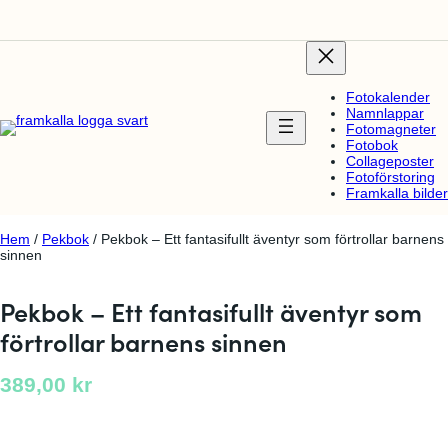
Fotokalender
Namnlappar
Fotomagneter
Fotobok
Collageposter
Fotoförstoring
Framkalla bilder
Hem
/
Pekbok
/ Pekbok – Ett fantasifullt äventyr som förtrollar barnens
sinnen
Pekbok – Ett fantasifullt äventyr som
förtrollar barnens sinnen
389,00
kr