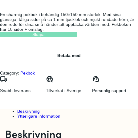
En charmig pekbok i behändig 150×150 mm storlek! Med sina
glansiga, tåliga sidor på ca 1 mm tjocklek och mjukt rundade hörn, är
den redo för dina små händer att upptäcka världen med. Pekboken
har 18 sidor + omslag.
Skapa
Betala med
Category:
Pekbok
local_shipping
captive_portal
support_agent
Snabb leverans
Tillverkat i Sverige
Personlig support
Beskrivning
Ytterligare information
Beskrivning