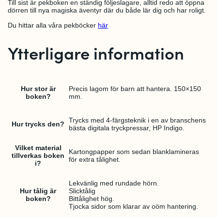
Till sist är pekboken en ständig följeslagare, alltid redo att öppna
dörren till nya magiska äventyr där du både lär dig och har roligt.
Du hittar alla våra pekböcker
här
Ytterligare information
Hur stor är
Precis lagom för barn att hantera. 150×150
boken?
mm.
Trycks med 4-färgsteknik i en av branschens
Hur trycks den?
bästa digitala tryckpressar, HP Indigo.
Vilket material
Kartongpapper som sedan blanklamineras
tillverkas boken
för extra tålighet.
i?
Lekvänlig med rundade hörn.
Hur tålig är
Slicktålig
boken?
Bittålighet hög.
Tjocka sidor som klarar av oöm hantering.