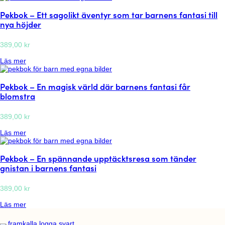
e
m
Pekbok – Ett sagolikt äventyr som tar barnens fantasi till
k
a
b
g
nya höjder
o
i
k
s
–
389,00
kr
k
E
t
:
n
Läs mer
ä
P
f
v
e
ö
e
Pekbok – En magisk värld där barnens fantasi får
k
r
n
b
t
t
blomstra
o
r
y
k
o
r
–
389,00
kr
l
f
E
l
ö
:
t
Läs mer
a
r
P
t
n
b
e
s
d
a
Pekbok – En spännande upptäcktsresa som tänder
k
a
e
r
b
g
r
n
gnistan i barnens fantasi
o
o
e
e
k
l
s
n
–
389,00
kr
i
a
s
E
k
s
f
:
n
Läs mer
t
o
a
P
m
ä
m
n
e
a
v
v
t