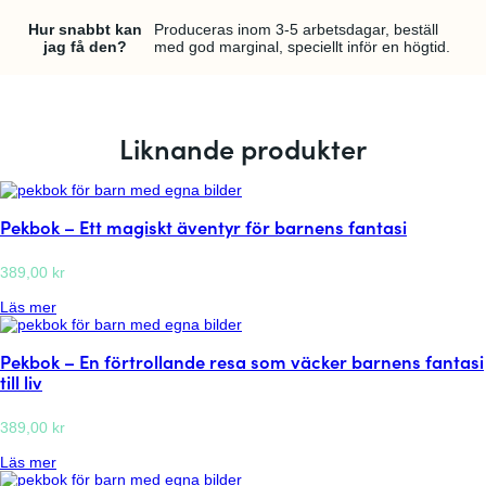
Hur snabbt kan
Produceras inom 3-5 arbetsdagar, beställ
jag få den?
med god marginal, speciellt inför en högtid.
Liknande produkter
Pekbok – Ett magiskt äventyr för barnens fantasi
389,00
kr
:
Läs mer
P
e
Pekbok – En förtrollande resa som väcker barnens fantasi
k
b
till liv
o
k
–
389,00
kr
E
:
t
Läs mer
P
t