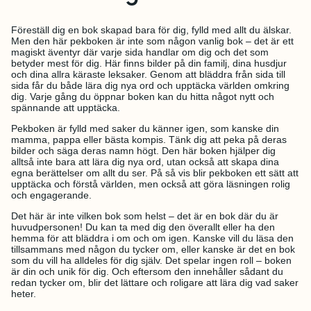
Föreställ dig en bok skapad bara för dig, fylld med allt du älskar.
Men den här pekboken är inte som någon vanlig bok – det är ett
magiskt äventyr där varje sida handlar om dig och det som
betyder mest för dig. Här finns bilder på din familj, dina husdjur
och dina allra käraste leksaker. Genom att bläddra från sida till
sida får du både lära dig nya ord och upptäcka världen omkring
dig. Varje gång du öppnar boken kan du hitta något nytt och
spännande att upptäcka.
Pekboken är fylld med saker du känner igen, som kanske din
mamma, pappa eller bästa kompis. Tänk dig att peka på deras
bilder och säga deras namn högt. Den här boken hjälper dig
alltså inte bara att lära dig nya ord, utan också att skapa dina
egna berättelser om allt du ser. På så vis blir pekboken ett sätt att
upptäcka och förstå världen, men också att göra läsningen rolig
och engagerande.
Det här är inte vilken bok som helst – det är en bok där du är
huvudpersonen! Du kan ta med dig den överallt eller ha den
hemma för att bläddra i om och om igen. Kanske vill du läsa den
tillsammans med någon du tycker om, eller kanske är det en bok
som du vill ha alldeles för dig själv. Det spelar ingen roll – boken
är din och unik för dig. Och eftersom den innehåller sådant du
redan tycker om, blir det lättare och roligare att lära dig vad saker
heter.