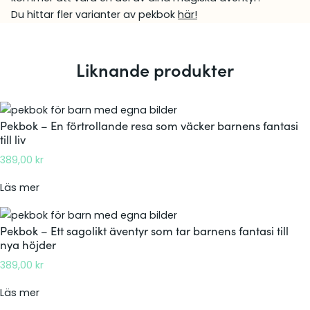
Du hittar fler varianter av pekbok
här!
Liknande produkter
Pekbok – En förtrollande resa som väcker barnens fantasi
till liv
389,00
kr
:
Läs mer
P
e
Pekbok – Ett sagolikt äventyr som tar barnens fantasi till
k
nya höjder
b
389,00
kr
o
k
:
Läs mer
–
P