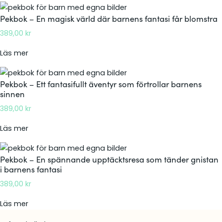
E
e
Pekbok – En magisk värld där barnens fantasi får blomstra
n
k
f
389,00
kr
b
ö
o
:
Läs mer
r
k
P
t
–
e
r
E
Pekbok – Ett fantasifullt äventyr som förtrollar barnens
k
o
sinnen
t
b
l
t
389,00
kr
o
l
s
k
a
:
Läs mer
a
–
n
P
g
E
d
e
o
Pekbok – En spännande upptäcktsresa som tänder gnistan
n
e
k
l
i barnens fantasi
m
r
b
i
a
389,00
kr
e
o
k
g
s
k
t
:
Läs mer
i
a
–
ä
P
s
s