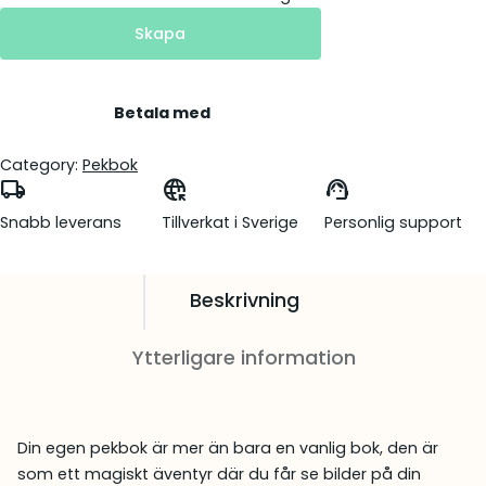
Skapa
Betala med
Category:
Pekbok
local_shipping
captive_portal
support_agent
Snabb leverans
Tillverkat i Sverige
Personlig support
Beskrivning
Ytterligare information
Din egen pekbok är mer än bara en vanlig bok, den är
som ett magiskt äventyr där du får se bilder på din