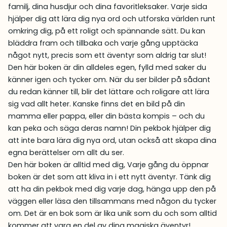
familj, dina husdjur och dina favoritleksaker. Varje sida
hjälper dig att lära dig nya ord och utforska världen runt
omkring dig, på ett roligt och spännande sätt. Du kan
bläddra fram och tillbaka och varje gång upptäcka
något nytt, precis som ett äventyr som aldrig tar slut!
Den här boken är din alldeles egen, fylld med saker du
känner igen och tycker om. När du ser bilder på sådant
du redan känner till, blir det lättare och roligare att lära
sig vad allt heter. Kanske finns det en bild på din
mamma eller pappa, eller din bästa kompis – och du
kan peka och säga deras namn! Din pekbok hjälper dig
att inte bara lära dig nya ord, utan också att skapa dina
egna berättelser om allt du ser.
Den här boken är alltid med dig, Varje gång du öppnar
boken är det som att kliva in i ett nytt äventyr. Tänk dig
att ha din pekbok med dig varje dag, hänga upp den på
väggen eller läsa den tillsammans med någon du tycker
om. Det är en bok som är lika unik som du och som alltid
kommer att vara en del av dina magiska äventyr!