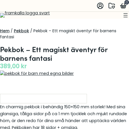
0
Hem
/
Pekbok
/ Pekbok – Ett magiskt äventyr för barnens
fantasi
Pekbok – Ett magiskt äventyr för
barnens fantasi
389,00
kr
En charmig pekbok i behändig 150×150 mm storlek! Med sina
glansiga, tåliga sidor på ca 1 mm tjocklek och mjukt rundade
hörn, är den redo för dina små händer att upptäcka världen
med. Pekboken har 18 sidor + omslag.