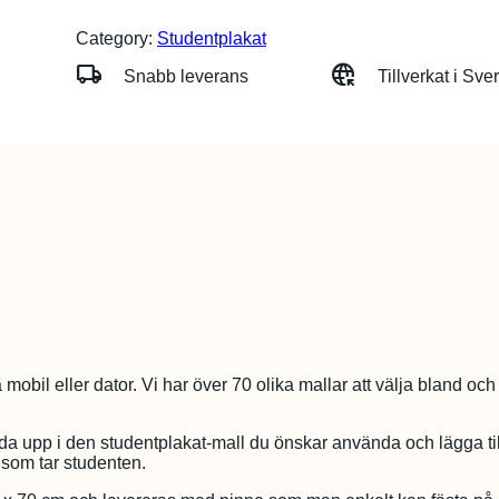
Category:
Studentplakat
local_shipping
captive_portal
Snabb leverans
Tillverkat i Sve
a mobil eller dator. Vi har över 70 olika mallar att välja bland oc
adda upp i den studentplakat-mall du önskar använda och lägga til
som tar studenten.