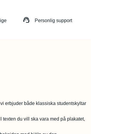
support_agent
rige
Personlig support
h vi erbjuder både klassiska studentskyltar
l texten du vill ska vara med på plakatet,