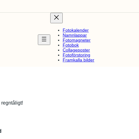
Fotokalender
Namnlappar
Fotomagneter
Fotobok
Collageposter
Fotoförstoring
Framkalla bilder
regntåligt!
d