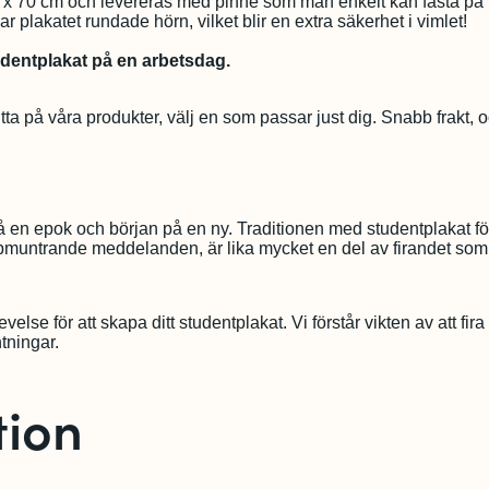
0 x 70 cm och levereras med pinne som man enkelt kan fästa på
 plakatet rundade hörn, vilket blir en extra säkerhet i vimlet!
udentplakat på en arbetsdag.
Titta på våra produkter, välj en som passar just dig. Snabb frakt, och
på en epok och början på en ny. Traditionen med studentplakat fö
ppmuntrande meddelanden, är lika mycket en del av firandet so
lse för att skapa ditt studentplakat. Vi förstår vikten av att fira
tningar.
tion