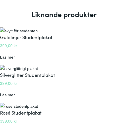
Liknande produkter
Guldlinjer Studentplakat
399,00
kr
:
Läs mer
G
u
Silverglitter Studentplakat
l
399,00
kr
d
l
:
Läs mer
i
S
n
i
Rosé Studentplakat
j
l
e
399,00
kr
v
r