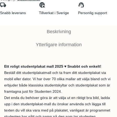
local_shipping
captive_portal
support_agent
Snabb leverans
Tillverkat i Sverige
Personlig support
Beskrivning
Ytterligare information
Ett roligt studentplakat mall 2025 ♥ Snabbt och enkelt!
Beställ ditt studentplakatmall och ta fram ditt studentplakat via
mobil eller dator. Vi har över 70 olika mallar att välja bland och vi
erbjuder både klassiska studentskyltar och studentplakat som är
framtagna just för Studenten 2024.
Det enda du behöver göra är att välja ut en riktigt bra bild, ladda
upp i den studentplakat-mall du önskar använda och lägga till
texten du vill ska vara med på plakatet, vanligast är programmet
studenten har gått och namn på den som tar studenten.