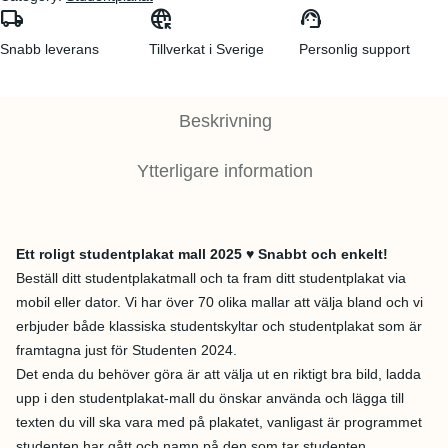
local_shipping
captive_portal
support_agent
Snabb leverans
Tillverkat i Sverige
Personlig support
Beskrivning
Ytterligare information
Ett roligt studentplakat mall 2025 ♥ Snabbt och enkelt!
Beställ ditt studentplakatmall och ta fram ditt studentplakat via
mobil eller dator. Vi har över 70 olika mallar att välja bland och vi
erbjuder både klassiska studentskyltar och studentplakat som är
framtagna just för Studenten 2024.
Det enda du behöver göra är att välja ut en riktigt bra bild, ladda
upp i den studentplakat-mall du önskar använda och lägga till
texten du vill ska vara med på plakatet, vanligast är programmet
studenten har gått och namn på den som tar studenten.