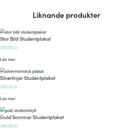
Liknande produkter
Stor Bild Studentplakat
399,00
kr
:
Läs mer
S
t
Silverlinjer Studentplakat
o
399,00
kr
r
B
:
Läs mer
i
S
l
i
Guld Sommar Studentplakat
d
l
S
399,00
kr
v
t