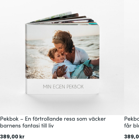
Pekbok – En förtrollande resa som väcker
Pekbo
barnens fantasi till liv
får b
389,00
kr
389,