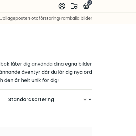
0
Collageposter
Fotoförstoring
Framkalla bilder
kbok låter dig använda dina egna bilder
pännande äventyr där du lär dig nya ord
den är helt unik för dig!