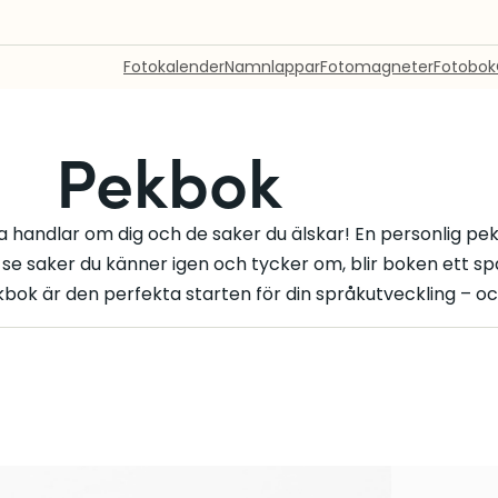
Fotokalender
Namnlappar
Fotomagneter
Fotobok
Pekbok
da handlar om dig och de saker du älskar! En personlig pe
t se saker du känner igen och tycker om, blir boken ett s
bok är den perfekta starten för din språkutveckling – och 