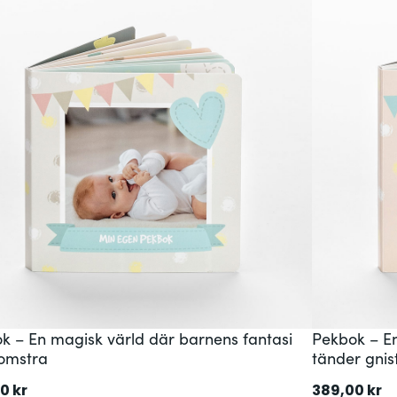
k – En magisk värld där barnens fantasi
Pekbok – E
lomstra
tänder gnis
00
kr
389,00
kr